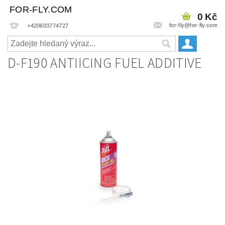
FOR-FLY.COM
0 Kč
for-fly@for-fly.com
+420603774727
D-F190 ANTIICING FUEL ADDITIVE