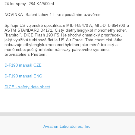
24 ks spray: 284 Kč/500ml
NOVINKA: Balení lahev 1 L se speciálním uzávěrem.
Splňuje US vojenské specifikace MIL-I-85470 A, MIL-DTL-85470B a
ASTM STANDARD D4171. Čistý diethylenglykol monomethylether,
"karbitol". DICE Flash 190 FSII je shodný chemický prostředek,
jaký využívá turbínová flotila US Air Force. Tato chemická látka
nahrazuje ethylenglykolmonomethylether jako méně toxický a
méně nebezpečný inhibitor námrazy palivového systému.
Srovnatelné s Pristem.
D-F190 manuál CZE
D-F190 manual ENG
DICE - safety data sheet
Aviation Laboratories, Inc.