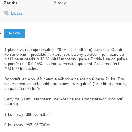
Záruka
2 roky
Dotaz
POPIS
1 plechovka spreje obsahuje 20 oz. (tj. 0,59 litru) aerosolu. Oproti
konkurenčním produktům, které jsou baleny po 500ml je možné za
nižší cenu ošetřit o 18 % větší množství paliva.Přidává se do paliva
v poměru 0,10-0,15%. Jedna plechovka spreje stačí na ošetření
400-590 litrů paliva.
Doporučujeme využít cenově výhodná balení po 6 nebo 24 ks. Pro
velké provozovatele nabízíme kanystry 5 galonů (18.9 litru) a barely
55 galonů (208 litrů).
Ceny za 500ml (standardní velikost balení srovnatelných produktů
na trhu):
1 ks spray: 306 Kč/500ml
6 ks spray: 297 Kč/500ml