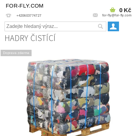
FOR-FLY.COM
0 Kč
for-fly@for-fly.com
+420603774727
HADRY ČISTÍCÍ
Doprava zdarma