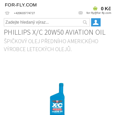
FOR-FLY.COM
0 Kč
for-fly@for-fly.com
+420603774727
PHILLIPS X/C 20W50 AVIATION OIL
ŠPIČKOVÝ OLEJ PŘEDNÍHO AMERICKÉHO
VÝROBCE LETECKÝCH OLEJŮ.