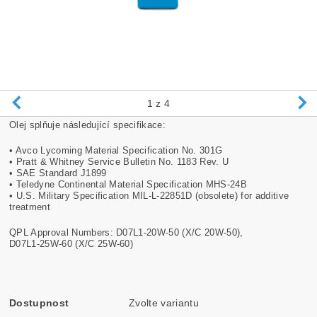
1
z 4
Olej splňuje následující specifikace:
• Avco Lycoming Material Specification No. 301G
• Pratt & Whitney Service Bulletin No. 1183 Rev. U
• SAE Standard J1899
• Teledyne Continental Material Specification MHS-24B
• U.S. Military Specification MIL-L-22851D (obsolete) for additive
treatment
QPL Approval Numbers: D07L1-20W-50 (X/C 20W-50),
D07L1-25W-60 (X/C 25W-60)
Dostupnost
Zvolte variantu