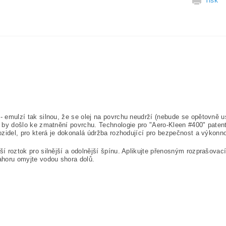
Tisk
- emulzí tak silnou, že se olej na povrchu neudrží (nebude se opětovně 
ž by došlo ke zmatnění povrchu. Technologie pro "Aero-Kleen #400" patent
ozidel, pro která je dokonalá údržba rozhodující pro bezpečnost a výkonno
jší roztok pro silnější a odolnější špínu. Aplikujte přenosným rozpraš
ahoru omyjte vodou shora dolů.