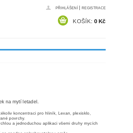
|
PŘIHLÁŠENÍ
REGISTRACE
KOŠÍK:
0 Kč
ek na mytí letadel.
ékoliv koncentraci pro hliník, Lexan, plexisklo,
vané povrchy.
ychlou a jednoduchou aplikaci všemi druhy mycích