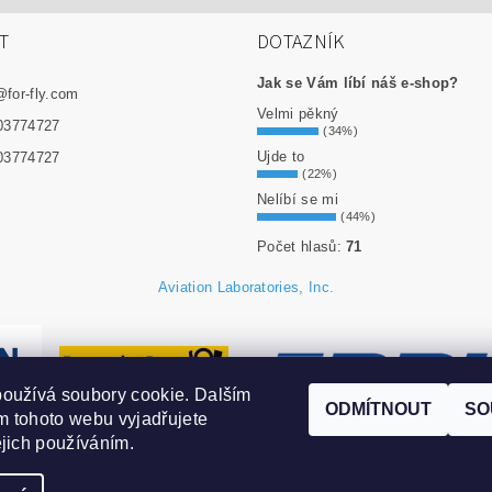
T
DOTAZNÍK
Jak se Vám líbí náš e-shop?
@
for-fly.com
Velmi pěkný
03774727
(34%)
Ujde to
03774727
(22%)
Nelíbí se mi
(44%)
Počet hlasů:
71
Aviation Laboratories, Inc.
oužívá soubory cookie. Dalším
ODMÍTNOUT
SO
 tohoto webu vyjadřujete
ejich používáním.