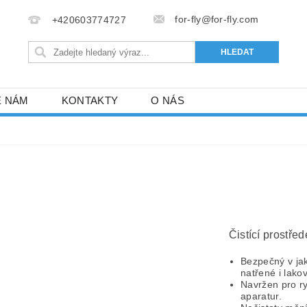
for-fly@for-fly.com
+420603774727
E NÁM
KONTAKTY
O NÁS
Čistící prostřed
Bezpečný v jak
natřené i lako
Navržen pro r
aparatur.