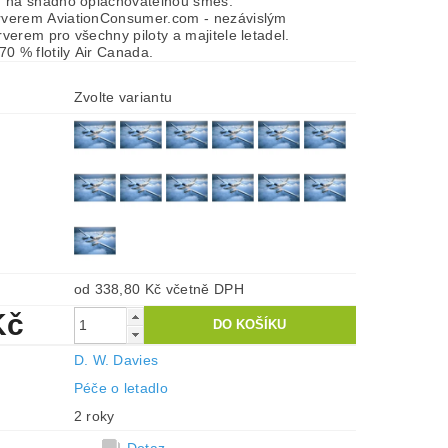
í na snadno oplachovatelnou směs.
verem AviationConsumer.com - nezávislým
verem pro všechny piloty a majitele letadel.
70 % flotily Air Canada.
Zvolte variantu
od 338,80 Kč
včetně DPH
Kč
D. W. Davies
Péče o letadlo
2 roky