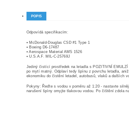
POPIS
Odpovídá specifikacím:
• McDonald-Douglas CSD #1 Type 1
• Boeing D6-17487
• Aerospace Material AMS 1526
• U.S.A.F. MIL-C-25769J
Jediný čistící prostředek na letadla s POZITIVNÍ EMULZÍ 
po mytí matný. Odplaví tedy špínu z povrchu letadla, ani
ekonomiku do čistění letadel, autobusů, vlaků a dalších v
Pokyny: Řeďte s vodou v poměru až 1:20 - nastavte silně
narušení špíny omyjte tlakovou vodou. Po čištění zdola n