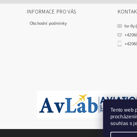
INFORMACE PRO VÁS
KONTAK
Obchodní podmínky
for-fly
+4206
+4206
Tento web p
procházením
souhlas s j