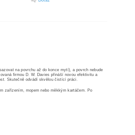
Dotaz
usazovat na povrchu až do konce mytí), a povrch nebude
ovaná firmou D. W. Davies přináší novou efektivitu a
st. Skutečně odvádí skvělou čistící práci.
ovacím zařízením, mopem nebo měkkým kartáčem. Po