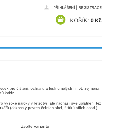
|
PŘIHLÁŠENÍ
REGISTRACE
KOŠÍK:
0 Kč
ředek pro čištění, ochranu a lesk umělých hmot, zejména
tů kabin.
o vysoké nároky v letectví, ale nachází své uplatnění též
rkářů (dokonalý povrch čelních skel, štítků přileb apod.).
Zvolte variantu