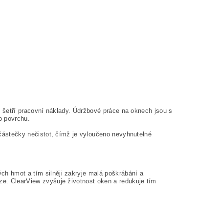
ím šetří pracovní náklady. Údržbové práce na oknech jsou s
o povrchu.
 částečky nečistot, čímž je vyloučeno nevyhnutelné
ch hmot a tím silněji zakryje malá poškrábání a
ze. ClearView zvyšuje životnost oken a redukuje tím