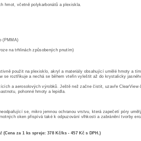
ých hmot, včetně polykarbonátů a plexiskla.
klo (PMMA)
roze na trhlinách způsobených pnutím)
ktivně použit na plexisklo, akryl a materiály obsahující umělé hmoty a t
w se roztřikuje a nechá se během vteřin vyleštit až do krystalicky jasnéh
štících a aerosolových výrobků. Ještě než začne čistit, uzavře ClearView
astnotu, pohonné hmoty a lepidla.
odpařující se, mikro jemnou ochranou vrstvu, která zapečetí póry umělý
motných oken přispívá také k odpuzování vlhkosti a zabránění tvorby ero
 (Cena za 1 ks spreje: 378 Kč/ks - 457 Kč s DPH.)