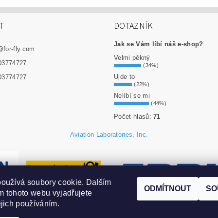
T
DOTAZNÍK
Jak se Vám líbí náš e-shop?
@
for-fly.com
Velmi pěkný
03774727
(34%)
Ujde to
03774727
(22%)
Nelíbí se mi
(44%)
Počet hlasů:
71
Aviation Laboratories, Inc.
oužívá soubory cookie. Dalším
ODMÍTNOUT
SO
 tohoto webu vyjadřujete
ejich používáním.