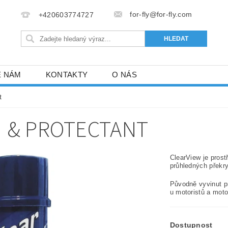
for-fly@for-fly.com
+420603774727
E NÁM
KONTAKTY
O NÁS
t
H & PROTECTANT
ClearView je prost
průhledných překry
Původně vyvinut pr
u motoristů a moto
Dostupnost