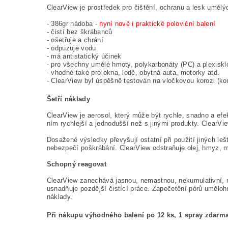
ClearView je prostředek pro čištění, ochranu a lesk uměl
- 386gr nádoba -
nyní nově i praktické poloviční balení
- čistí bez škrábanců
- ošetřuje a chrání
- odpuzuje vodu
- má antistatický účinek
- pro všechny umělé hmoty, polykarbonáty (PC) a plexis
- vhodné také pro okna, lodě, obytná auta, motorky atd.
- ClearView byl úspěšně testován na vločkovou korozi (ko
Šetří náklady
ClearView je aerosol, který může být rychle, snadno a efe
ním rychlejší a jednodušší než s jinými produkty. ClearVie
Dosažené výsledky převyšují ostatní při použití jiných le
nebezpečí poškrábání. ClearView odstraňuje olej, hmyz, m
Schopný reagovat
ClearView zanechává jasnou, nemastnou, nekumulativní, ne
usnadňuje pozdější čistící práce. Zapečetění pórů uměloh
náklady.
Při nákupu výhodného balení po 12 ks, 1 spray zdarma!