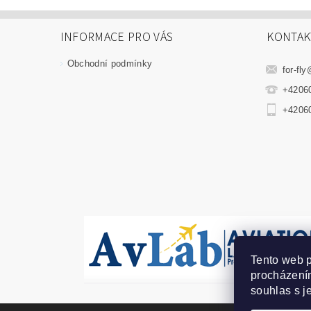
INFORMACE PRO VÁS
KONTAK
Obchodní podmínky
for-fly
+4206
+4206
Tento web p
procházením
souhlas s j