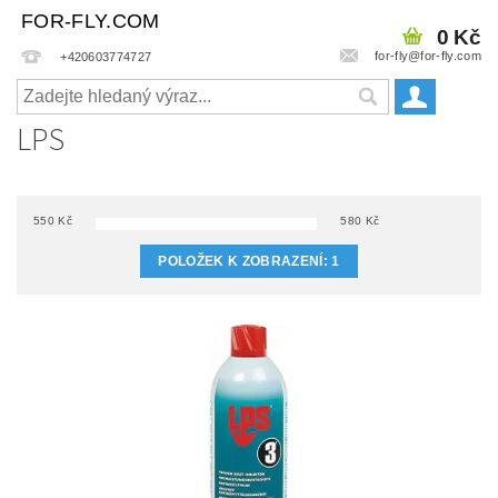
FOR-FLY.COM
0 Kč
for-fly@for-fly.com
+420603774727
LPS
550
Kč
580
Kč
POLOŽEK K ZOBRAZENÍ:
1