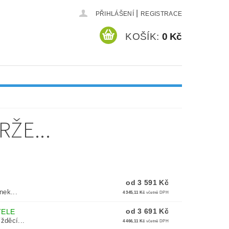
|
PŘIHLÁŠENÍ
REGISTRACE
KOŠÍK:
0 Kč
ŽE...
od 3 591 Kč
nek...
4 345,11 Kč
včetně DPH
od 3 691 Kč
TELE
žděcí...
4 466,11 Kč
včetně DPH