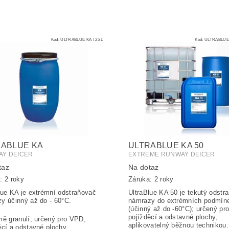
Kód:
ULTRABLUE KA / 25 L
Kód:
ULTRABLUE K
RABLUE KA
ULTRABLUE KA 50
Y DEICER.
EXTREME RUNWAY DEICER.
taz
Na dotaz
: 2 roky
Záruka: 2 roky
lue KA je extrémní odstraňovač
UltraBlue KA 50 je tekutý odstr
y účinný až do - 60°C.
námrazy do extrémních podmín
(účinný až do -60°C); určený pr
pojížděcí a odstavné plochy,
mě granulí; určený pro VPD,
aplikovatelný běžnou technikou.
ěcí a odstavné plochy,