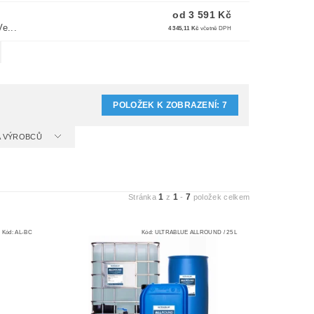
od 3 591 Kč
e...
4 345,11 Kč
včetně DPH
POLOŽEK K ZOBRAZENÍ:
7
 A VÝROBCŮ
1
1
7
Stránka
z
-
položek celkem
Kód:
AL-BC
Kód:
ULTRABLUE ALLROUND / 25 L