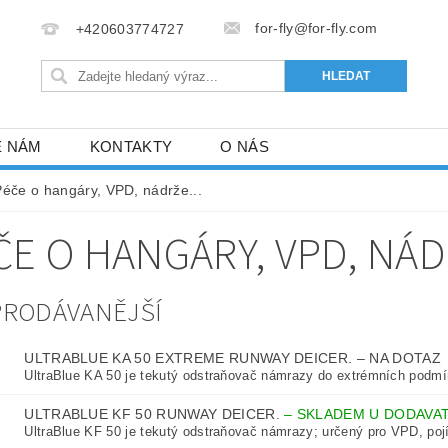
for-fly@for-fly.com
+420603774727
E NÁM
KONTAKTY
O NÁS
Péče o hangáry, VPD, nádrže...
ČE O HANGÁRY, VPD, NÁDR
PRODÁVANĚJŠÍ
ULTRABLUE KA 50 EXTREME RUNWAY DEICER.
–
NA DOTAZ
UltraBlue KA 50 je tekutý odstraňovač námrazy do extrémních podmí
ULTRABLUE KF 50 RUNWAY DEICER.
–
SKLADEM U DODAVA
UltraBlue KF 50 je tekutý odstraňovač námrazy; určený pro VPD, pojí