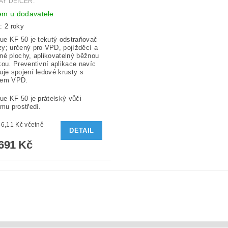
Y DEICER.
em u dodavatele
: 2 roky
lue KF 50 je tekutý odstraňovač
y; určený pro VPD, pojížděcí a
né plochy, aplikovatelný běžnou
kou. Preventivní aplikace navíc
uje spojení ledové krusty s
hem VPD.
lue KF 50 je prátelský vůči
ímu prostředí.
11 Kč včetně
DETAIL
691 Kč