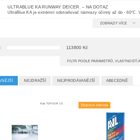
ULTRABLUE KA RUNWAY DEICER.
–
NA DOTAZ
UltraBlue KA je extrémní odstraňovač námrazy účinný až do - 60°C. V
ZOBRAZIT VÍCE
č
113800
Kč
FILTR PODLE PARAMETRŮ, VLASTNOSTÍ
VNĚJŠÍ
NEJDRAŽŠÍ
NEJPRODÁVANĚJŠÍ
ABECEDNĚ
Kód:
TOP GUN 1 G
Doprava zdarma