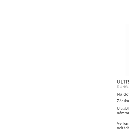
ULT
RUNWA
Na do
Záruka
UltraB
námraz
Ve for
pojížd