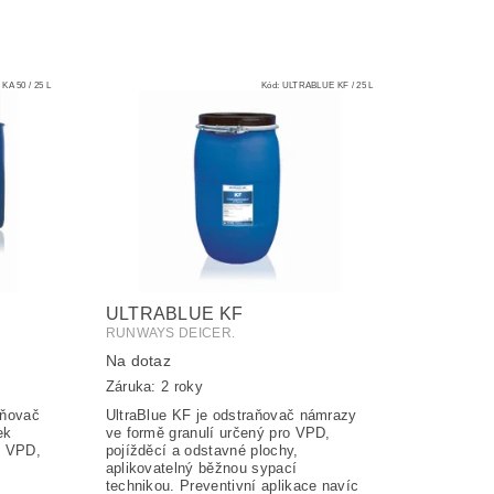
A 50 / 25 L
Kód:
ULTRABLUE KF / 25 L
ULTRABLUE KF
RUNWAYS DEICER.
Na dotaz
Záruka: 2 roky
aňovač
UltraBlue KF je odstraňovač námrazy
ek
ve formě granulí určený pro VPD,
o VPD,
pojížděcí a odstavné plochy,
aplikovatelný běžnou sypací
technikou. Preventivní aplikace navíc