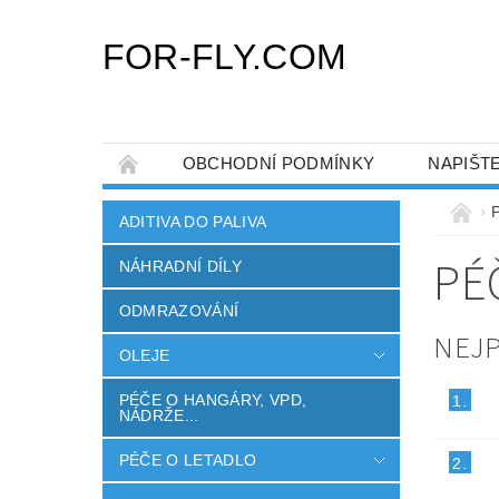
FOR-FLY.COM
OBCHODNÍ PODMÍNKY
NAPIŠT
ADITIVA DO PALIVA
PÉ
NÁHRADNÍ DÍLY
ODMRAZOVÁNÍ
NEJ
OLEJE
PÉČE O HANGÁRY, VPD,
1.
NÁDRŽE...
PÉČE O LETADLO
2.