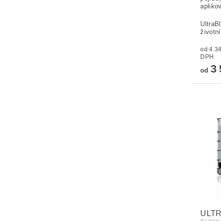
apliko
UltraB
životn
od 4 345,
DPH
3 
od
ULTR