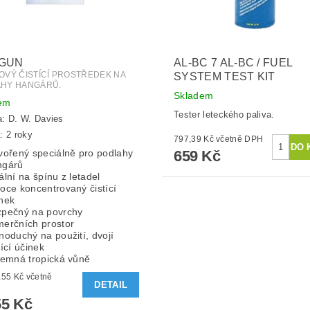
 GUN
AL-BC 7 AL-BC / FUEL
OVÝ ČISTÍCÍ PROSTŘEDEK NA
SYSTEM TEST KIT
HY HANGÁRŮ.
Skladem
em
Tester leteckého paliva.
a:
D. W. Davies
: 2 roky
797,39 Kč včetně DPH
659 Kč
vořený speciálně pro podlahy
ngárů
ální na špínu z letadel
oce koncentrovaný čistící
nek
zpečný na povrchy
erčních prostor
noduchý na použití, dvojí
tící účinek
jemná tropická vůně
 Kč včetně
DETAIL
5 Kč