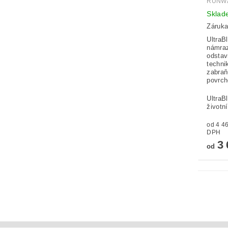
RUNWA
Sklad
Záruka
UltraB
námraz
odstav
techni
zabraň
povrc
UltraB
životn
od 4 466,
DPH
3 
od