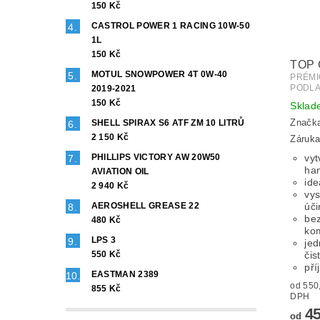
150 Kč
CASTROL POWER 1 RACING 10W-50
1L
150 Kč
TOP
MOTUL SNOWPOWER 4T 0W-40
PRÉMI
PODLA
2019-2021
150 Kč
Sklad
Značk
SHELL SPIRAX S6 ATF ZM 10 LITRŮ
2 150 Kč
Záruka
PHILLIPS VICTORY AW 20W50
vyt
ha
AVIATION OIL
ide
2 940 Kč
vys
AEROSHELL GREASE 22
úči
be
480 Kč
kom
LPS 3
jed
550 Kč
čis
pří
EASTMAN 2389
od 550,55
855 Kč
DPH
45
od