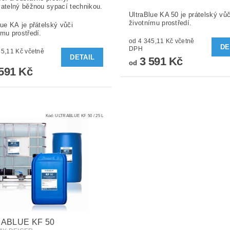
vatelný běžnou sypací technikou.
UltraBlue KA 50 je prátelský vůč
životnímu prostředí.
lue KA je přátelský vůči
ímu prostředí.
od 4 345,11 Kč včetně
DE
DPH
11 Kč včetně
DETAIL
3 591 Kč
od
591 Kč
Kód:
ULTRABLUE KF 50 / 25 L
ABLUE KF 50