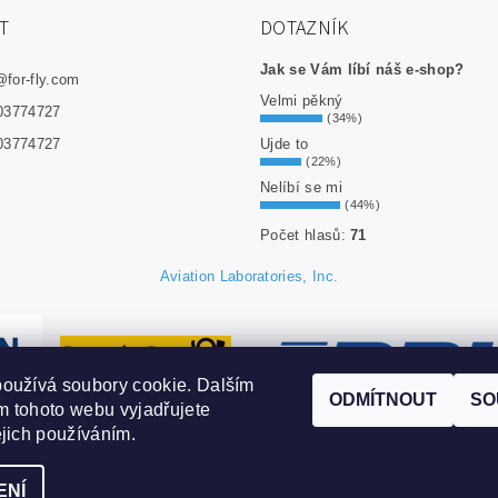
T
DOTAZNÍK
Jak se Vám líbí náš e-shop?
@
for-fly.com
Velmi pěkný
03774727
(34%)
Ujde to
03774727
(22%)
Nelíbí se mi
(44%)
Počet hlasů:
71
Aviation Laboratories, Inc.
oužívá soubory cookie. Dalším
ODMÍTNOUT
SO
 tohoto webu vyjadřujete
ejich používáním.
ENÍ