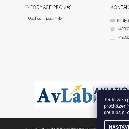
INFORMACE PRO VÁS
KONTAK
Obchodní podmínky
for-fly
+4206
+4206
Tento web p
procházením
souhlas s j
NASTAV