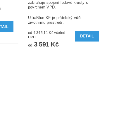
zabraňuje spojení ledové krusty s
povrchem VPD.
i
UltraBlue KF je prátelský vůči
životnímu prostředí.
TAIL
od 4 345,11 Kč včetně
DETAIL
DPH
3 591 Kč
od