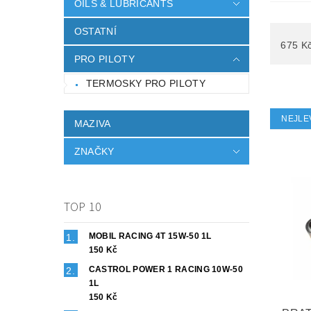
OILS & LUBRICANTS
OSTATNÍ
675
K
PRO PILOTY
TERMOSKY PRO PILOTY
NEJLE
MAZIVA
ZNAČKY
TOP 10
MOBIL RACING 4T 15W-50 1L
150 Kč
CASTROL POWER 1 RACING 10W-50
1L
150 Kč