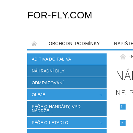
FOR-FLY.COM
OBCHODNÍ PODMÍNKY
NAPIŠT
ADITIVA DO PALIVA
NÁ
NÁHRADNÍ DÍLY
ODMRAZOVÁNÍ
NEJ
OLEJE
PÉČE O HANGÁRY, VPD,
1.
NÁDRŽE...
PÉČE O LETADLO
2.