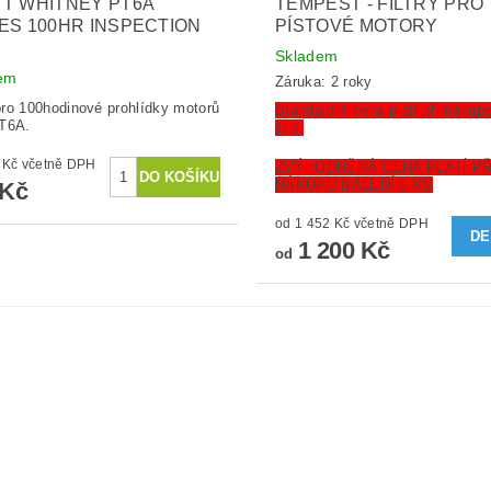
T WHITNEY PT6A
TEMPEST - FILTRY PRO
ES 100HR INSPECTION
PÍSTOVÉ MOTORY
Skladem
em
Záruka: 2 roky
ro 100hodinové prohlídky motorů
Standardní cena platí při nákup
T6A.
1ks.
816,75 Kč včetně DPH
ZVÝHODNĚNÁ CENA PLATÍ PŘ
NÁKUPU BALENÍ 6 KS
 Kč
od 1 452 Kč včetně DPH
DE
1 200 Kč
od