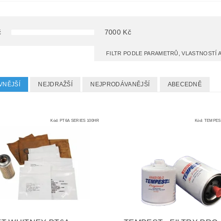
č
7000
Kč
FILTR PODLE PARAMETRŮ, VLASTNOSTÍ
VNĚJŠÍ
NEJDRAŽŠÍ
NEJPRODÁVANĚJŠÍ
ABECEDNĚ
Kód:
PT6A SERIES 100HR
Kód:
TEMPEST