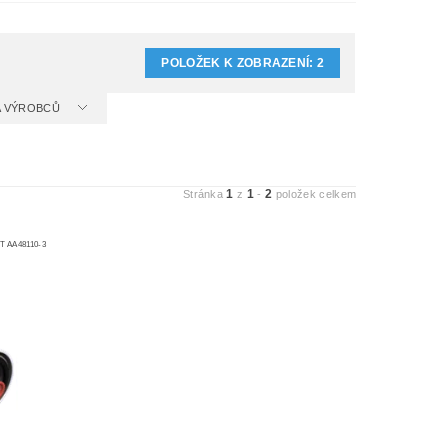
POLOŽEK K ZOBRAZENÍ:
2
 A VÝROBCŮ
1
1
2
Stránka
z
-
položek celkem
 AA48110-3