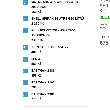
PRAT
MOTUL SNOWPOWER 4T 0W-40
SERI
2019-2021
KIT.
150 Kč
Sklad
SHELL SPIRAX S6 ATF ZM 10 LITRŮ
2 150 Kč
Sada p
řady P
PHILLIPS VICTORY AW 20W50
AVIATION OIL
2 940 Kč
675
AEROSHELL GREASE 22
480 Kč
LPS 3
550 Kč
EASTMAN 2389
855 Kč
EASTMAN 2197
790 Kč
EASTMAN 2380
779 Kč