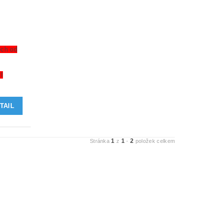
ech od
I
TAIL
1
1
2
Stránka
z
-
položek celkem