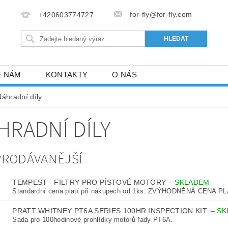
for-fly@for-fly.com
+420603774727
E NÁM
KONTAKTY
O NÁS
Náhradní díly
HRADNÍ DÍLY
PRODÁVANĚJŠÍ
TEMPEST - FILTRY PRO PÍSTOVÉ MOTORY
–
SKLADEM
Standardní cena platí při nákupech od 1ks. ZVÝHODNĚNÁ CENA PLA
PRATT WHITNEY PT6A SERIES 100HR INSPECTION KIT.
–
SK
Sada pro 100hodinové prohlídky motorů řady PT6A.