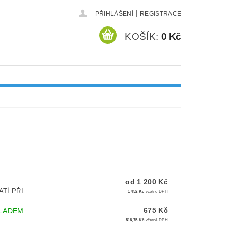
|
PŘIHLÁŠENÍ
REGISTRACE
KOŠÍK:
0 Kč
od 1 200 Kč
TÍ PŘI...
1 452 Kč
včetně DPH
675 Kč
LADEM
816,75 Kč
včetně DPH