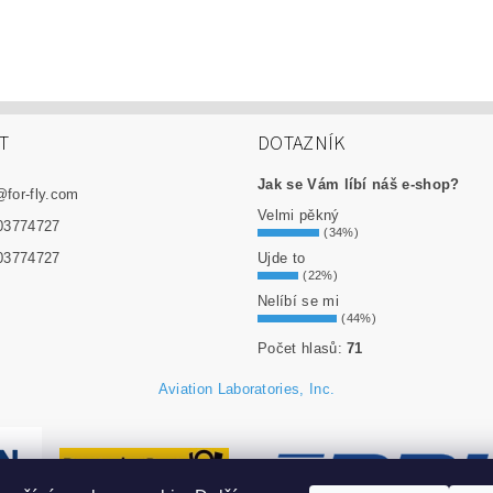
T
DOTAZNÍK
Jak se Vám líbí náš e-shop?
@
for-fly.com
Velmi pěkný
03774727
(34%)
Ujde to
03774727
(22%)
Nelíbí se mi
(44%)
Počet hlasů:
71
Aviation Laboratories, Inc.