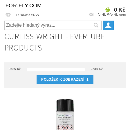
FOR-FLY.COM
0 Kč
for-fly@for-fly.com
+420603774727
CURTISS-WRIGHT - EVERLUBE
PRODUCTS
2535
Kč
2536
Kč
POLOŽEK K ZOBRAZENÍ:
1