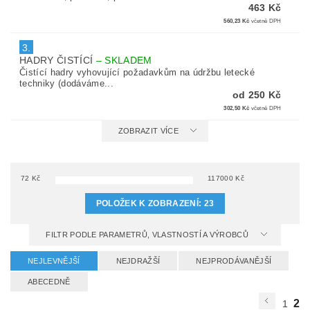
463 Kč
560,23 Kč
včetně DPH
3.
HADRY ČISTÍCÍ
–
SKLADEM
Čistící hadry vyhovující požadavkům na údržbu letecké
techniky (dodáváme...
od 250 Kč
302,50 Kč
včetně DPH
ZOBRAZIT VÍCE
72
Kč
117000
Kč
POLOŽEK K ZOBRAZENÍ:
23
FILTR PODLE PARAMETRŮ, VLASTNOSTÍ A VÝROBCŮ
NEJLEVNĚJŠÍ
NEJDRAŽŠÍ
NEJPRODÁVANĚJŠÍ
ABECEDNĚ
2
1