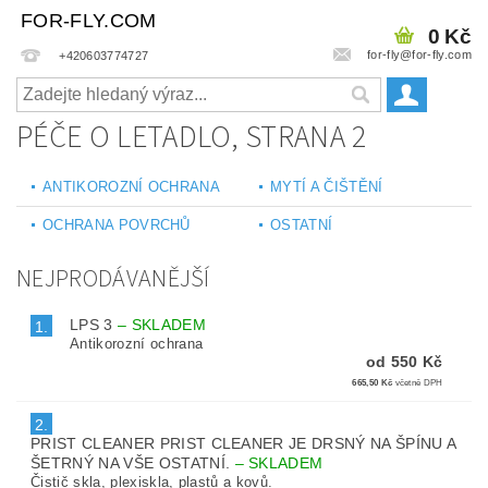
FOR-FLY.COM
0 Kč
for-fly@for-fly.com
+420603774727
PÉČE O LETADLO
, STRANA 2
ANTIKOROZNÍ OCHRANA
MYTÍ A ČIŠTĚNÍ
OCHRANA POVRCHŮ
OSTATNÍ
NEJPRODÁVANĚJŠÍ
LPS 3
–
SKLADEM
1.
Antikorozní ochrana
od 550 Kč
665,50 Kč
včetně DPH
2.
PRIST CLEANER PRIST CLEANER JE DRSNÝ NA ŠPÍNU A
ŠETRNÝ NA VŠE OSTATNÍ.
–
SKLADEM
Čistič skla, plexiskla, plastů a kovů.